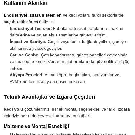
Kullanım Alanları
Endüstriyel ızgara sistemleri
ve kedi yolları, farklı sektörlerde
birçok kritik görevi üstlenir:
Endüstriyel Tesisler:
Fabrika içi tesisat borularına, makine
dairelerine ve tavan altı sistemlerine güvenli erişim.
İnşaat ve Şantiye:
Geçici veya kalıcı bağlantı yolları, şantiye
alanlarında yüksek geçişler.
Çatı ve Cephe:
Çatı kenarlarında, güneş panelleri çevresinde
ve dış cephe temizlik/onarım platformlarında güvenlikli yürüyüş
imkânı.
Altyapı Projeleri:
Asma köprü bağlantıları, stadyumlar ve
AVM'lerin teknik alt yapı erişim noktaları.
Teknik Avantajlar ve Izgara Çeşitleri
Kedi yolu
çözümlerimiz, esnek montaj seçenekleri ve farklı ızgara
tipleriyle her türlü çevresel şarta uyum sağlar:
Malzeme ve Montaj Esnekliği
Malzeme:
Uzun ömürlü kullanım için yüksek kaliteli çelik veya