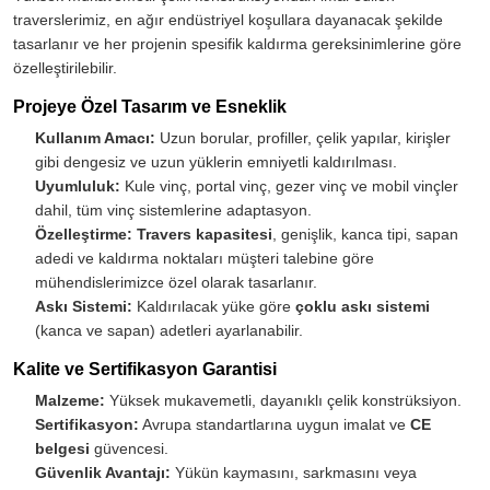
traverslerimiz, en ağır endüstriyel koşullara dayanacak şekilde
tasarlanır ve her projenin spesifik kaldırma gereksinimlerine göre
özelleştirilebilir.
Projeye Özel Tasarım ve Esneklik
Kullanım Amacı:
Uzun borular, profiller, çelik yapılar, kirişler
gibi dengesiz ve uzun yüklerin emniyetli kaldırılması.
Uyumluluk:
Kule vinç, portal vinç, gezer vinç ve mobil vinçler
dahil, tüm vinç sistemlerine adaptasyon.
Özelleştirme:
Travers kapasitesi
, genişlik, kanca tipi, sapan
adedi ve kaldırma noktaları müşteri talebine göre
mühendislerimizce özel olarak tasarlanır.
Askı Sistemi:
Kaldırılacak yüke göre
çoklu askı sistemi
(kanca ve sapan) adetleri ayarlanabilir.
Kalite ve Sertifikasyon Garantisi
Malzeme:
Yüksek mukavemetli, dayanıklı çelik konstrüksiyon.
Sertifikasyon:
Avrupa standartlarına uygun imalat ve
CE
belgesi
güvencesi.
Güvenlik Avantajı:
Yükün kaymasını, sarkmasını veya