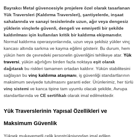
Bayrakcı Metal güvencesiyle projelere özel olarak tasarlanan
Yük Traversleri (Kaldırma Traversleri), şantiyelerde, inşaat
sahalarında ve sanayi tesislerinde uzun, ağır veya dengesiz
yüklerin vinçlerle güvenli, dengeli ve emniyetli bir şekilde
kaldırılması için kullanılan kritik bir kaldırma ekipmanıdır.
Normal kaldırma operasyonlarında, uzun veya şekilsiz yükler vinç
kancası altında sarkma ve kayma eğilimi gösterir. Bu durum, hem
yükün hem de çevredeki personelin güvenliğini tehlikeye atar.
Yük
traversi
, yükün ağırlığını birden fazla noktaya
eşit olarak
dağıtarak
bu riskleri tamamen ortadan kaldırır. Yükün stabilitesini
sağlayan bu
vinç kaldırma ataşmanı
, iş güvenliği standartlarının
maksimum seviyede tutulmasını garanti eder. Ürünlerimiz, her türlü
vinç sistemi
ve kanca tipine tam uyumlu olacak şekilde, Avrupa
standartlarında ve
CE sertifikalı
olarak imal edilmektedir.
Yük Traverslerinin Yapısal Özellikleri ve
Maksimum Güvenlik
Yüksek mukavemetli çelik konstrüksiyondan imal edilen