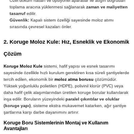
Özel döküm hatları ve opsiyonel aparatlar ile atığın doğrudan
toplama aracına yüklenmesi sağlanarak
zaman ve maliyetten
tasarruf
edilir.
Güvenlik:
Kapalı sistem özelliği sayesinde moloz atımı
sırasında çevresel kazaları önler.
2. Koruge Moloz Kule: Hız, Esneklik ve Ekonomik
Çözüm
Koruge Moloz Kule
sistemi, hafif yapısı ve esnek tasarımı
sayesinde özellikle hızlı kurulum gerektiren kısa süreli şantiyelerde
tercih edilen, ekonomik bir
moloz atma borusu
çözümüdür.
Yüksek yoğunluklu polietilen (HDPE), polivinil klorür (PVC) veya
daha hafif çelik alaşımlarından üretilen koruge borular kullanılarak
inşa edilir. Boruların yüzeyindeki
paralel çıkıntılar ve oluklar
(koruge yapı)
, sisteme ekstra mukavemet katarken, ağır şantiye
şartlarına karşı darbe dayanımını artırır.
Koruge Boru Sistemlerinin Montaj ve Kullanım
Avantajları