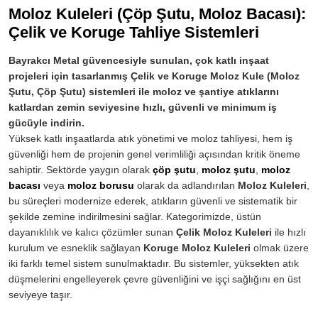
Moloz Kuleleri (Çöp Şutu, Moloz Bacası):
Çelik ve Koruge Tahliye Sistemleri
Bayrakcı Metal güvencesiyle sunulan, çok katlı inşaat
projeleri için tasarlanmış Çelik ve Koruge Moloz Kule (Moloz
Şutu, Çöp Şutu) sistemleri ile moloz ve şantiye atıklarını
katlardan zemin seviyesine hızlı, güvenli ve minimum iş
gücüyle indirin.
Yüksek katlı inşaatlarda atık yönetimi ve moloz tahliyesi, hem iş
güvenliği hem de projenin genel verimliliği açısından kritik öneme
sahiptir. Sektörde yaygın olarak
çöp şutu
,
moloz şutu
,
moloz
bacası
veya
moloz borusu
olarak da adlandırılan
Moloz Kuleleri
,
bu süreçleri modernize ederek, atıkların güvenli ve sistematik bir
şekilde zemine indirilmesini sağlar. Kategorimizde, üstün
dayanıklılık ve kalıcı çözümler sunan
Çelik Moloz Kuleleri
ile hızlı
kurulum ve esneklik sağlayan
Koruge Moloz Kuleleri
olmak üzere
iki farklı temel sistem sunulmaktadır. Bu sistemler, yüksekten atık
düşmelerini engelleyerek çevre güvenliğini ve işçi sağlığını en üst
seviyeye taşır.