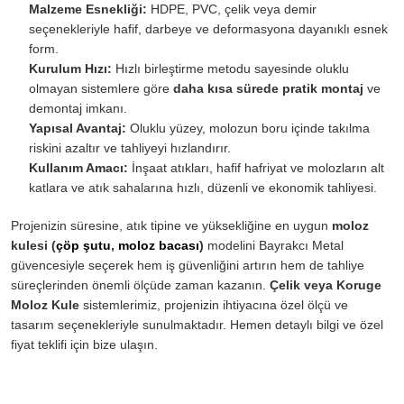
Malzeme Esnekliği:
HDPE, PVC, çelik veya demir
seçenekleriyle hafif, darbeye ve deformasyona dayanıklı esnek
form.
Kurulum Hızı:
Hızlı birleştirme metodu sayesinde oluklu
olmayan sistemlere göre
daha kısa sürede pratik montaj
ve
demontaj imkanı.
Yapısal Avantaj:
Oluklu yüzey, molozun boru içinde takılma
riskini azaltır ve tahliyeyi hızlandırır.
Kullanım Amacı:
İnşaat atıkları, hafif hafriyat ve molozların alt
katlara ve atık sahalarına hızlı, düzenli ve ekonomik tahliyesi.
Projenizin süresine, atık tipine ve yüksekliğine en uygun
moloz
kulesi (
çöp şutu
,
moloz bacası
)
modelini Bayrakcı Metal
güvencesiyle seçerek hem iş güvenliğini artırın hem de tahliye
süreçlerinden önemli ölçüde zaman kazanın.
Çelik veya Koruge
Moloz Kule
sistemlerimiz, projenizin ihtiyacına özel ölçü ve
tasarım seçenekleriyle sunulmaktadır. Hemen detaylı bilgi ve özel
fiyat teklifi için bize ulaşın.