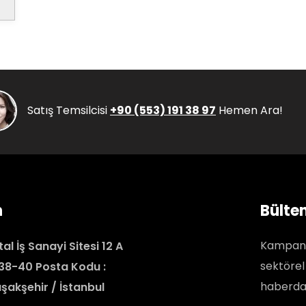
Satış Temsilcisi
+90 (553) 191 38 97
Hemen Ara!
n
Bülte
Kampanya
al İş Sanayi Sitesi 12 A
sektörel
 38-40 Posta Kodu :
haberdar
şakşehir / İstanbul