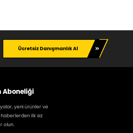
Ücretsiz Danışmanlık Al
n Aboneliği
lar, yeni ürünler ve
 haberlerden ilk siz
 olun.