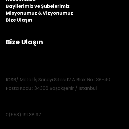
Bayilerimiz ve Şubelerimiz
Misyonumuz & Vizyonumuz
Bize Ulaşın
Bize Ulaşın
IOSB/ Metal İş Sanayi Sitesi 12 A Blok No : 38-40
Posta Kodu : 34306 Başakşehir / İstanbul
0(553) 191 38 97