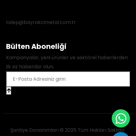
talep@bayrakcimetal.com.tr
Bülten Aboneliği
Kampanyalar, yeni ürünler ve sektörel haberlerden
ilk siz haberdar olun.
Şantiye Donanımları © 2025 Tüm Hakları Saklıdır.