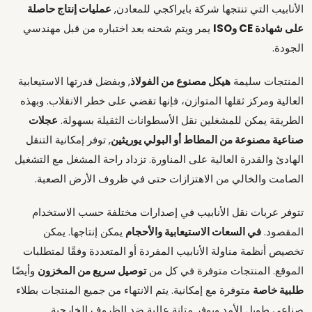
الأنابيب التي تنتجها شركة بايراكجي للمعادن,
عمليات إنتاج حاصلة
على شهادة CE وISO
يمر ويتم شحنه بعد اختباره من قبل مهندسي
الجودة.
المنتجات سليمة
هيكل مصنوع من الفولاذ
, وبفضل قدرتها الاستيعابية
العالية ومركز ثقلها المتوازن، فإنها تقضي على خطر الانقلاب. وبهذه
الطريقة يمكن للمشغلين نقل الأسطوانات الثقيلة بسهولة.
عجلات
صناعية مصنوعة من المطاط أو البولي يوريثين
, توفر إمكانية التنقل
الهادئ والقدرة العالية على المناورة. تزداد راحة المشغل مع التشغيل
الصامت والخالي من الاهتزازات حتى في ظروف الأرض الصعبة.
تتوفر عربات نقل الأنابيب في إصدارات مختلفة حسب الاستخدام
المقصود.
في السعات الاستيعابية والأحجام
يمكن إنتاجها. يمكن
تخصيص أنظمة مناولة الأنابيب المفردة أو المتعددة وفقًا لمتطلبات
الموقع. المنتجات متوفرة في كل من
توصيل سريع من المخزون
وأيضًا
طلبية خاصة
متوفرة مع إمكانية. يتم الانتهاء من جميع المنتجات بطلاء
صناعي طويل الأمد ويوفر متانة عالية ضد الظروف الخارجية.