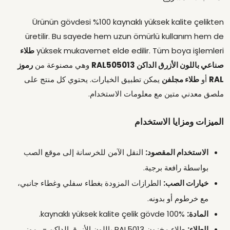
Ürünün gövdesi %100 kaynaklı yüksek kalite çelikten
üretilir. Bu sayede hem uzun ömürlü kullanım hem de
yüksek mukavemet elde edilir. Tüm boya işlemleri
طلاء
صناعي باللون الأزرق الداكن RAL505013
وهي مصنوعة من
رموز
RAL
أو
طلاء مجلفن
يمكن تطبيق الخيارات. يحتوي كل منتج على
ملصق معدني متين مع معلومات الاستخدام.
الميزات ومزايا الاستخدام
الاستخدام المقصود:
النقل الآمن للخرسانة إلى موقع الصب
بواسطة رافعة برجية.
خيارات الصب:
الطرازات المزودة بغطاء سفلي وغطاء جانبي،
مع خرطوم أو بدونه.
المادة:
%100 kaynaklı yüksek kalite çelik gövde.
الطلاء:
طلاء مخزون RAL5013 باللون الأزرق الداكن - رموز