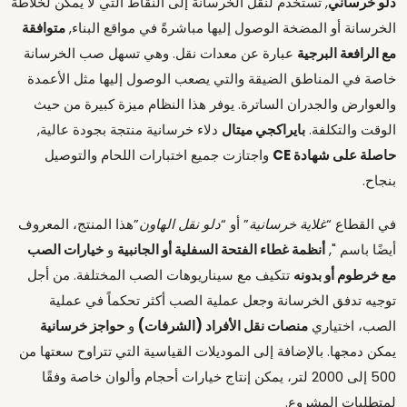
دلو خرساني
, تُستخدم لنقل الخرسانة إلى النقاط التي لا يمكن لخلاطة
الخرسانة أو المضخة الوصول إليها مباشرةً في مواقع البناء,
متوافقة
مع الرافعة البرجية
عبارة عن معدات نقل. وهي تسهل صب الخرسانة
خاصة في المناطق الضيقة والتي يصعب الوصول إليها مثل الأعمدة
والعوارض والجدران الساترة. يوفر هذا النظام ميزة كبيرة من حيث
الوقت والتكلفة.
بايراكجي ميتال
دلاء خرسانية منتجة بجودة عالية,
حاصلة على شهادة CE
واجتازت جميع اختبارات اللحام والتوصيل
بنجاح.
في القطاع “
غلاية خرسانية
” أو “
دلو نقل الهاون
”هذا المنتج، المعروف
أيضًا باسم ",
أنظمة غطاء الفتحة السفلية أو الجانبية
و
خيارات الصب
مع خرطوم أو بدونه
تتكيف مع سيناريوهات الصب المختلفة. من أجل
توجيه تدفق الخرسانة وجعل عملية الصب أكثر تحكماً في عملية
الصب، اختياري
منصات نقل الأفراد (الشرفات)
و
حواجز خرسانية
يمكن دمجها. بالإضافة إلى الموديلات القياسية التي تتراوح سعتها من
500 إلى 2000 لتر، يمكن إنتاج خيارات أحجام وألوان خاصة وفقًا
لمتطلبات المشروع.