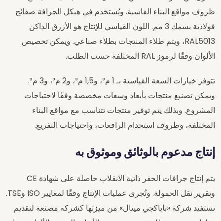
ظروف مواقع البناء القاسية. ويُستخدم في هيكل الجرافة صفائح
فولاذية بسمك 3 مم. اللون القياسي للإنتاج هو الأزرق الداكن
RAL5013، ويتم طلاء المنتجات بطلاء صناعي. ويمكن تخصيص
الألوان وفقًا لرموز RAL المختلفة حسب الطلب.
تتوفر خيارات السعة القياسية بـ 1 م³، و1,5 م³، و2 م³، و3 م³.
ويمكن تصنيع منتجات بأبعاد وسعات مخصصة وفقًا لاحتياجات
المشروع. وبذلك يتم توفير منتجات تتناسب مع مواقع البناء
المختلفة، وظروف استخدام الرافعات، واحتياجات التفريغ.
إنتاج مدعوم بالوثائق وموثوق به
يتم إنتاج جرافات الحفر ذاتية الانقلاب حاصلة على شهادة CE
وتقرير نقل الحمولة. وتُجرى عمليات الإنتاج وفقًا لمعايير ISO وTSE.
تستفيد شركة «باياكجي ميتال» من ميزتها كشركة مصنعة لتقديم